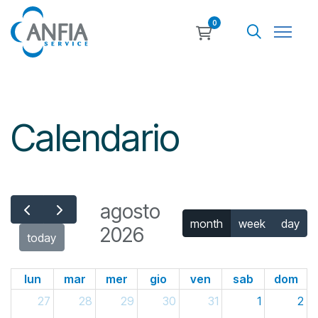
0
Calendario
agosto
month
week
day
2026
today
lun
mar
mer
gio
ven
sab
dom
27
28
29
30
31
1
2