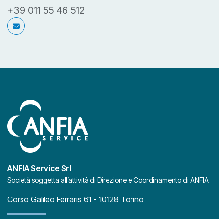
+39 011 55 46 512
g.stellato@anfia.it
g.stellato@anfia.it
ANFIA Service Srl
Società soggetta all’attività di Direzione e Coordinamento di ANFIA
Corso Galileo Ferraris 61 - 10128 Torino